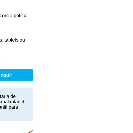
com a polícia
, tablets ou
t
seguir
taria de
al infantil,
ntil para