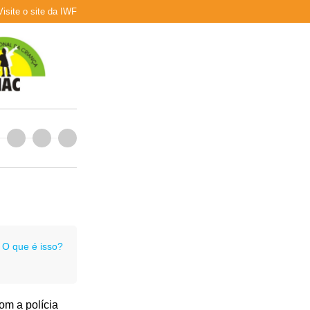
Visite o site da IWF
O que é isso?
om a polícia