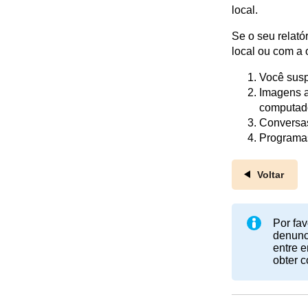
local.
Se o seu relató
local ou com a 
Você susp
Imagens a
computad
Conversas
Programas
Voltar
Por fav
denunci
entre e
obter 